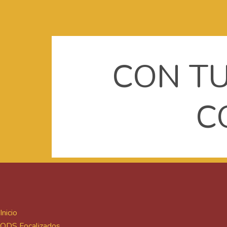
CON TU
C
Inicio
ODS Focalizados