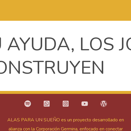
 AYUDA, LOS 
ONSTRUYEN
ALAS PARA UN SUEÑO es un proyecto desarrollado en
alianza con la Corporación Germina, enfocado en conectar