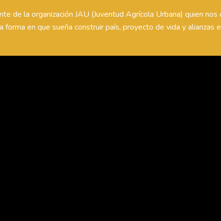
nte de la organización JAU (Juventud Agrícola Urbana) quien nos 
la forma en que sueña construir país, proyecto de vida y alianzas 