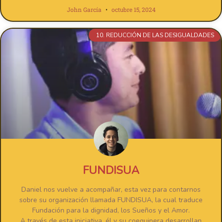
John García
octubre 15, 2024
10. REDUCCIÓN DE LAS DESIGUALDADES
FUNDISUA
Daniel nos vuelve a acompañar, esta vez para contarnos
sobre su organización llamada FUNDISUA, la cual traduce
Fundación para la dignidad, los Sueños y el Amor.
A través de esta iniciativa, él y su coequipera desarrollan