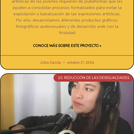
artísticas de los jóvenes requieren de plataformas que les
ayuden a consolidar procesos formalizados para evitar la
explotación o banalización de las expresiones artísticas.
Por ello, desarrollamos diferentes productos gráficos,
fotográficos audiovisuales y de desarrollo web con la
finalidad
CONOCE MÁS SOBRE ESTE PROYECTO »
John García
octubre 17, 2024
10. REDUCCIÓN DE LAS DESIGUALDADES