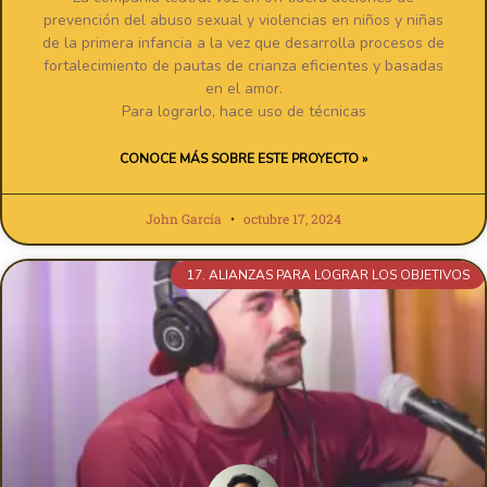
prevención del abuso sexual y violencias en niños y niñas
de la primera infancia a la vez que desarrolla procesos de
fortalecimiento de pautas de crianza eficientes y basadas
en el amor.
Para lograrlo, hace uso de técnicas
CONOCE MÁS SOBRE ESTE PROYECTO »
John García
octubre 17, 2024
17. ALIANZAS PARA LOGRAR LOS OBJETIVOS