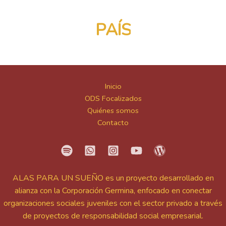
C
I
O
M
N
U
D
A
Inicio
ODS Focalizados
Quiénes somos
Contacto
ALAS PARA UN SUEÑO es un proyecto desarrollado en
alianza con la Corporación Germina, enfocado en conectar
organizaciones sociales juveniles con el sector privado a través
de proyectos de responsabilidad social empresarial.