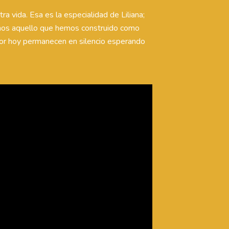
tra vida. Esa es la especialidad de Liliana;
earnos aquello que hemos construido como
 por hoy permanecen en silencio esperando