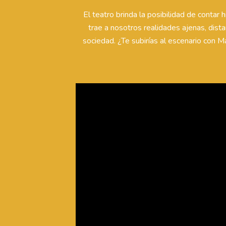
El teatro brinda la posibilidad de contar h
trae a nosotros realidades ajenas, dist
sociedad. ¿Te subirías al escenario con 