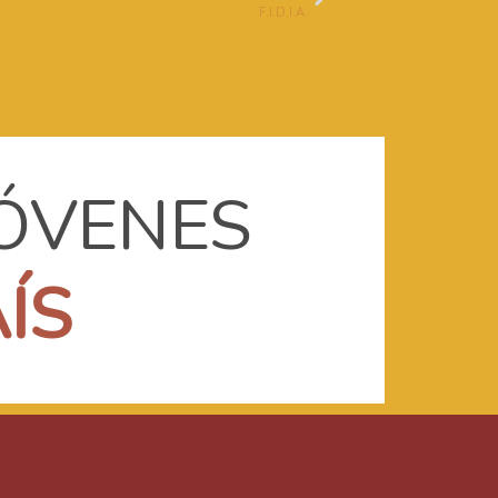
F.I.D.I.A.
JÓVENES
A
Í
S