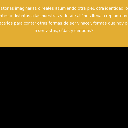
istorias imaginarias o reales asumiendo otra piel, otra identidad, o
antes o distintas a las nuestras y desde allí nos lleva a replant
Macarios para contar otras formas de ser y hacer, formas que hoy
a ser vistas, oídas y sentidas?