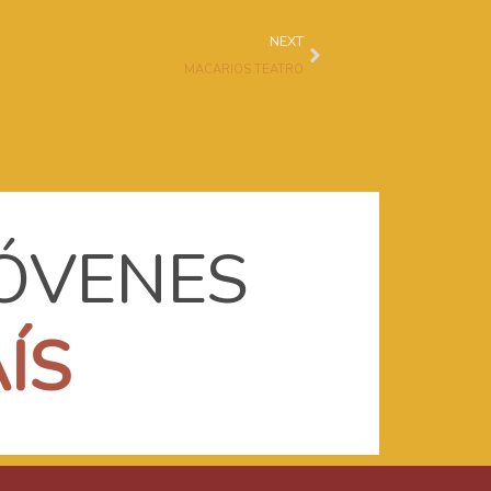
Next
NEXT
MACARIOS TEATRO
JÓVENES
A
Í
S