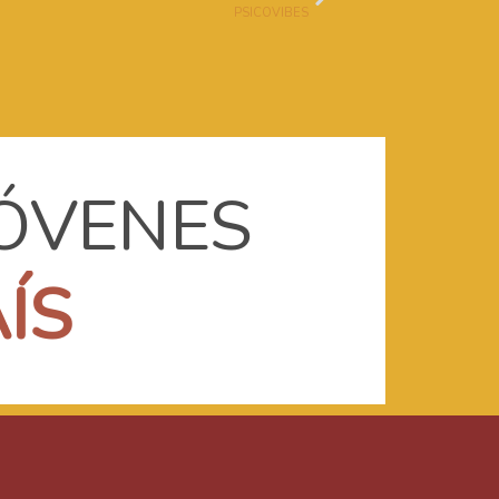
PSICOVIBES
JÓVENES
A
Í
S